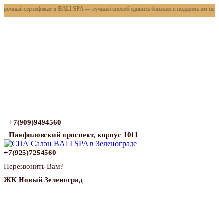
рочный сертификат в BALI SPA — лучший способ удивить близких и подарить им неза
+7(909)9494560
Панфиловский проспект, корпус 1011
+7(925)7254560
Перезвонить Вам?
ЖК Новый Зеленоград